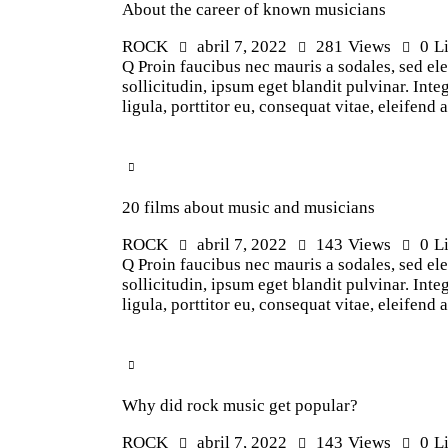
About the career of known musicians
ROCK
abril 7, 2022
281
Views
0
L
Q Proin faucibus nec mauris a sodales, sed el
sollicitudin, ipsum eget blandit pulvinar. In
ligula, porttitor eu, consequat vitae, eleifend
20 films about music and musicians
ROCK
abril 7, 2022
143
Views
0
L
Q Proin faucibus nec mauris a sodales, sed el
sollicitudin, ipsum eget blandit pulvinar. In
ligula, porttitor eu, consequat vitae, eleifend
Why did rock music get popular?
ROCK
abril 7, 2022
143
Views
0
L